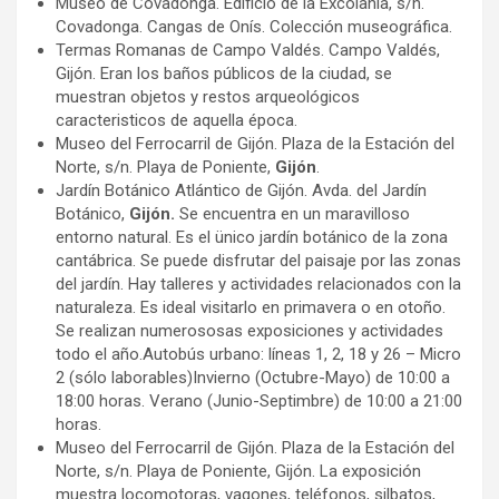
Museo de Covadonga. Edificio de la Excolanía, s/n.
Covadonga. Cangas de Onís. Colección museográfica.
Termas Romanas de Campo Valdés. Campo Valdés,
Gijón. Eran los baños públicos de la ciudad, se
muestran objetos y restos arqueológicos
caracteristicos de aquella época.
Museo del Ferrocarril de Gijón. Plaza de la Estación del
Norte, s/n. Playa de Poniente,
Gijón
.
Jardín Botánico Atlántico de Gijón. Avda. del Jardín
Botánico,
Gijón.
Se encuentra en un maravilloso
entorno natural. Es el ünico jardín botánico de la zona
cantábrica. Se puede disfrutar del paisaje por las zonas
del jardín. Hay talleres y actividades relacionados con la
naturaleza. Es ideal visitarlo en primavera o en otoño.
Se realizan numerososas exposiciones y actividades
todo el año.Autobús urbano: líneas 1, 2, 18 y 26 – Micro
2 (sólo laborables)Invierno (Octubre-Mayo) de 10:00 a
18:00 horas. Verano (Junio-Septimbre) de 10:00 a 21:00
horas.
Museo del Ferrocarril de Gijón. Plaza de la Estación del
Norte, s/n. Playa de Poniente, Gijón. La exposición
muestra locomotoras, vagones, teléfonos, silbatos,