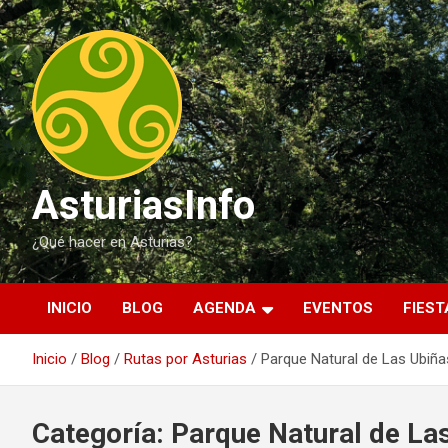
Saltar
al
contenido
AsturiasInfo
¿Qué hacer en Asturias?
INICIO
BLOG
AGENDA
EVENTOS
FIEST
Inicio
Blog
Rutas por Asturias
Parque Natural de Las Ubiñ
Categoría:
Parque Natural de La