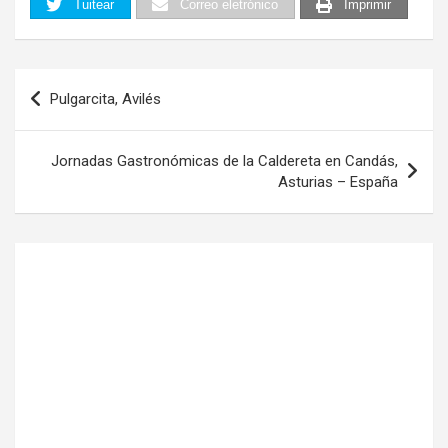
Tuitear
Correo eletrónico
Imprimir
Navegación
Pulgarcita, Avilés
de
entradas
Jornadas Gastronómicas de la Caldereta en Candás,
Asturias – España