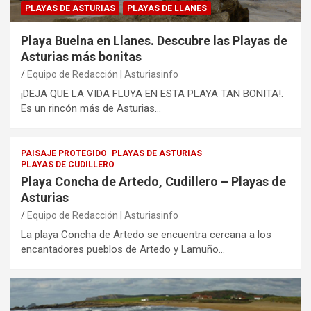
PLAYAS DE ASTURIAS
PLAYAS DE LLANES
Playa Buelna en Llanes. Descubre las Playas de
Asturias más bonitas
Equipo de Redacción | Asturiasinfo
¡DEJA QUE LA VIDA FLUYA EN ESTA PLAYA TAN BONITA!.
Es un rincón más de Asturias…
PAISAJE PROTEGIDO
PLAYAS DE ASTURIAS
PLAYAS DE CUDILLERO
Playa Concha de Artedo, Cudillero – Playas de
Asturias
Equipo de Redacción | Asturiasinfo
La playa Concha de Artedo se encuentra cercana a los
encantadores pueblos de Artedo y Lamuño…