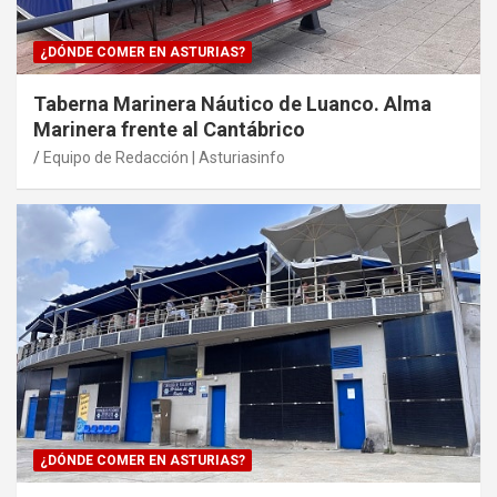
¿DÓNDE COMER EN ASTURIAS?
Taberna Marinera Náutico de Luanco. Alma
Marinera frente al Cantábrico
Equipo de Redacción | Asturiasinfo
¿DÓNDE COMER EN ASTURIAS?