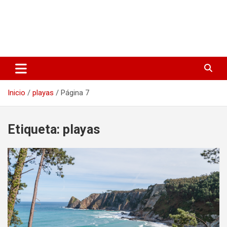
Inicio
playas
Página 7
Etiqueta:
playas