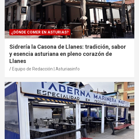
¿DÓNDE COMER EN ASTURIAS?
Sidrería la Casona de Llanes: tradición, sabor
y esencia asturiana en pleno corazón de
Llanes
Equipo de Redacción | Asturiasinfo