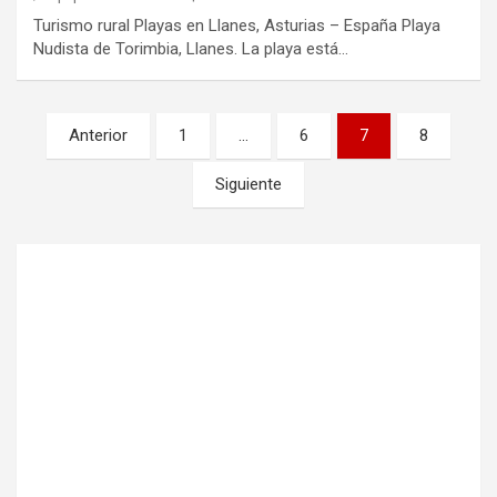
Turismo rural Playas en Llanes, Asturias – España Playa
Nudista de Torimbia, Llanes. La playa está…
Paginación
Anterior
1
…
6
7
8
de
Siguiente
entradas