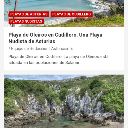
PLAYAS DE ASTURIAS
PLAYAS DE CUDILLERO
PLAYAS NUDISTAS
Playa de Oleiros en Cudillero. Una Playa
Nudista de Asturias
Equipo de Redacción | Asturiasinfo
Playa de Oleiros en Cudillero. La playa de Oleiros está
situada en las poblaciones de Salamir…