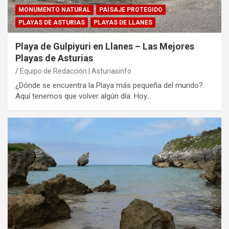
MONUMENTO NATURAL
PAISAJE PROTEGIDO
PLAYAS DE ASTURIAS
PLAYAS DE LLANES
Playa de Gulpiyuri en Llanes – Las Mejores
Playas de Asturias
Equipo de Redacción | Asturiasinfo
¿Dónde se encuentra la Playa más pequeña del mundo?.
Aquí tenemos que volver algún día. Hoy…