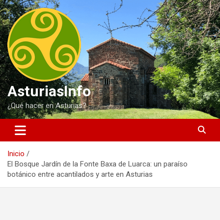
Saltar
al
contenido
AsturiasInfo
¿Qué hacer en Asturias?
Inicio
El Bosque Jardín de la Fonte Baxa de Luarca: un paraíso
botánico entre acantilados y arte en Asturias