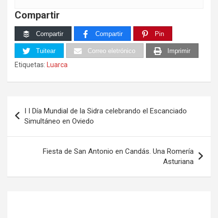
Compartir
Compartir
Compartir
Pin
Tuitear
Correo eletrónico
Imprimir
Etiquetas:
Luarca
Navegación
I I Día Mundial de la Sidra celebrando el Escanciado
de
Simultáneo en Oviedo
entradas
Fiesta de San Antonio en Candás. Una Romería
Asturiana