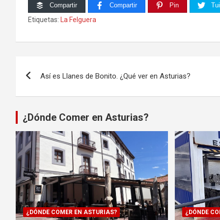
Compartir
Compartir
Pin
Tui
Etiquetas:
La Felguera
Navegación
Así es Llanes de Bonito. ¿Qué ver en Asturias?
de
entradas
¿Dónde Comer en Asturias?
¿DÓNDE COMER EN ASTURIAS?
¿DÓNDE CO