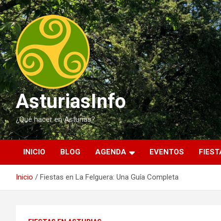
Saltar
al
contenido
AsturiasInfo
¿Qué hacer en Asturias?
INICIO
BLOG
AGENDA
EVENTOS
FIEST
Inicio
Fiestas en La Felguera: Una Guía Completa