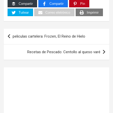
Compartir
Compartir
Pin
Tuitear
Correo eletrónico
Imprimir
Navegación
peliculas cartelera: Frozen, El Reino de Hielo
de
entradas
Recetas de Pescado: Centollo al queso varé