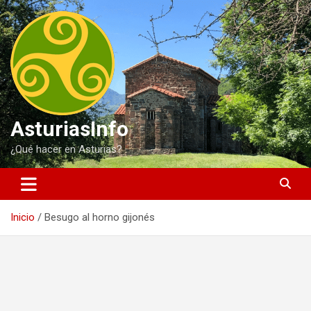
Saltar
al
contenido
AsturiasInfo
¿Qué hacer en Asturias?
Inicio
Besugo al horno gijonés