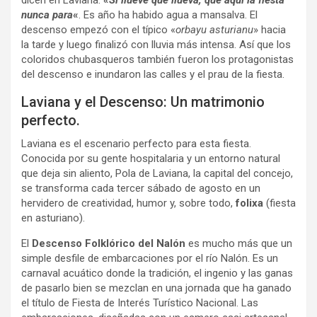
dicen en Laviana:
«
Si llueve que llueva, que aquí la fiesta
nunca para
«
. Es año ha habido agua a mansalva. El
descenso empezó con el típico «
orbayu asturianu
» hacia
la tarde y luego finalizó con lluvia más intensa. Así que los
coloridos chubasqueros también fueron los protagonistas
del descenso e inundaron las calles y el prau de la fiesta.
Laviana y el Descenso: Un matrimonio
perfecto.
Laviana es el escenario perfecto para esta fiesta.
Conocida por su gente hospitalaria y un entorno natural
que deja sin aliento, Pola de Laviana, la capital del concejo,
se transforma cada tercer sábado de agosto en un
hervidero de creatividad, humor y, sobre todo,
folixa
(fiesta
en asturiano).
El
Descenso Folklórico del Nalón
es mucho más que un
simple desfile de embarcaciones por el río Nalón. Es un
carnaval acuático donde la tradición, el ingenio y las ganas
de pasarlo bien se mezclan en una jornada que ha ganado
el título de Fiesta de Interés Turístico Nacional. Las