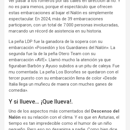
ver pasar a los romeros por las calles en dirección al río. Y
no es para menos, porque el espectáculo que ofrecen
estas embarcaciones al bajar el Nalón es simplemente
espectacular. En 2024, más de 39 embarcaciones
participaron, con un total de 7.000 personas involucradas,
marcando un récord de asistencia en su historia.
La peña LDP fue la ganadora de la sopera con su
embarcación «Poseidón y los Guardianes del Nalón». La
segunda fue la de la peña Otero Team con su
embarcación «AVE». Llamó mucho la atención ya que
figuraban Barbón y Ayuso subidos a un pitu de caleya. Fue
mu comentada. La peña Los Boroñes se quedaron con el
tercer puesto con su embarcación llena de color «Desde
Italia llega un muñecu de maera con muches ganes de
comedia».
Y si llueve… ¡Que llueva!.
Uno de los aspectos más comentados del
Descenso del
Nalón
es su relación con el clima. Y es que en Asturias, el
tiempo es tan impredecible como el humor de un niño
pequeño. Pero eso no desanima a nadie. Como bien dice