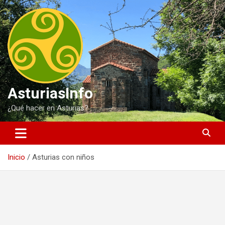
Saltar
al
contenido
AsturiasInfo
¿Qué hacer en Asturias?
Inicio
Asturias con niños