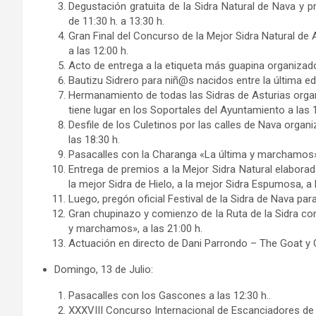
Degustación gratuita de la Sidra Natural de Nava y 
de 11:30 h. a 13:30 h.
Gran Final del Concurso de la Mejor Sidra Natural de
a las 12:00 h.
Acto de entrega a la etiqueta más guapina organizado 
Bautizu Sidrero para niñ@s nacidos entre la última edic
Hermanamiento de todas las Sidras de Asturias organ
tiene lugar en los Soportales del Ayuntamiento a las 1
Desfile de los Culetinos por las calles de Nava organ
las 18:30 h.
Pasacalles con la Charanga «La última y marchamos»,
Entrega de premios a la Mejor Sidra Natural elaborad
la mejor Sidra de Hielo, a la mejor Sidra Espumosa, a 
Luego, pregón oficial Festival de la Sidra de Nava par
Gran chupinazo y comienzo de la Ruta de la Sidra con
y marchamos», a las 21:00 h.
Actuación en directo de Dani Parrondo – The Goat y G
Domingo, 13 de Julio:
Pasacalles con los Gascones a las 12:30 h..
XXXVIII Concurso Internacional de Escanciadores de Si