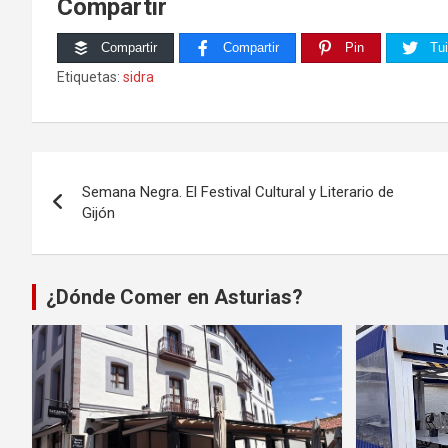
Compartir
Compartir
Compartir
Pin
Tui
Etiquetas:
sidra
Navegación
Semana Negra. El Festival Cultural y Literario de
de
Gijón
entradas
¿Dónde Comer en Asturias?