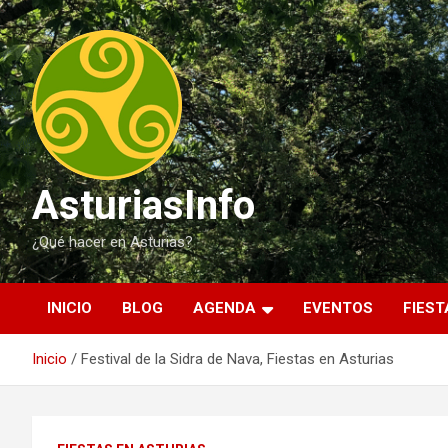
Saltar
al
contenido
AsturiasInfo
¿Qué hacer en Asturias?
INICIO
BLOG
AGENDA
EVENTOS
FIEST
Inicio
Festival de la Sidra de Nava, Fiestas en Asturias