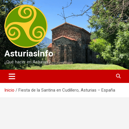
Saltar
al
contenido
AsturiasInfo
¿Qué hacer en Asturias?
Inicio
Fiesta de la Santina en Cudillero, Asturias – España