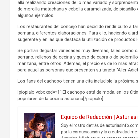
allá realizando creaciones de lo más variado y sorprendente
de morcilla matachana y cebolla caramelizada, de picadillo
algunos ejemplos.
Los restaurantes del concejo han decidido rendir culto a ta
semana, diferentes elaboraciones. Para ello, haciendo alar
sugerente y en las que destaca la utilización de productos l
Se podrán degustar variedades muy diversas, tales como c
serrano, rellenos de cecina y queso de cabra o de solomillo
manzana, entre otros. Además, el precio es de lo más atrac
para aquellas personas que presenten su tarjeta “Aller Adi
Los fans del cachopo tienen una cita ineludible la próxima 
[piopialo vcboxed=»1″]El cachopo está de moda, en los últ
populares de la cocina asturiana[/piopialo]
Equipo de Redacción | Asturias
Soy el rostro detrás de asturiasinfo.co
por la comunicación y la creatividad me 