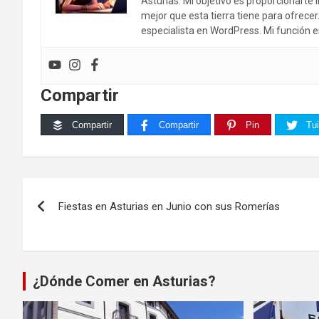
Asturias. Mi objetivo es proporcionarte i
mejor que esta tierra tiene para ofrece
especialista en WordPress. Mi función e
Compartir
Compartir
Compartir
Pin
Tui
Navegación
Fiestas en Asturias en Junio con sus Romerías
de
entradas
¿Dónde Comer en Asturias?