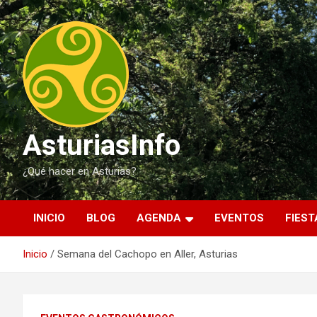
Saltar
al
contenido
AsturiasInfo
¿Qué hacer en Asturias?
INICIO
BLOG
AGENDA
EVENTOS
FIEST
Inicio
Semana del Cachopo en Aller, Asturias