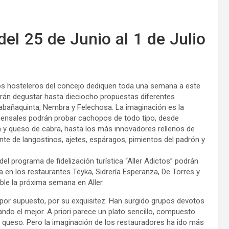
el 25 de Junio al 1 de Julio
os hosteleros del concejo dediquen toda una semana a este
podrán degustar hasta dieciocho propuestas diferentes
abañaquinta, Nembra y Felechosa. La imaginación es la
mensales podrán probar cachopos de todo tipo, desde
na y queso de cabra, hasta los más innovadores rellenos de
ente de langostinos, ajetes, espáragos, pimientos del padrón y
el programa de fidelización turística “Aller Adictos” podrán
a en los restaurantes Teyka, Sidrería Esperanza, De Torres y
ble la próxima semana en Aller.
por supuesto, por su exquisitez. Han surgido grupos devotos
do el mejor. A priori parece un plato sencillo, compuesto
y queso. Pero la imaginación de los restauradores ha ido más