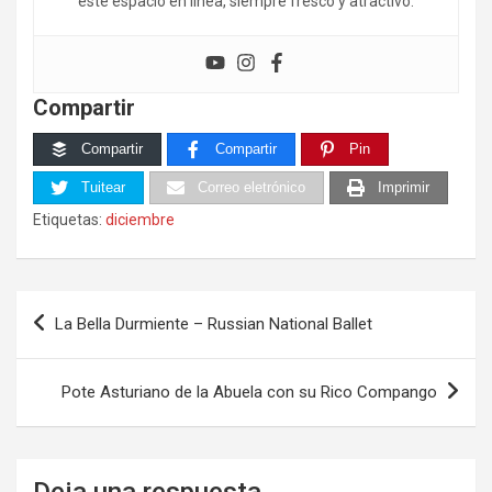
este espacio en línea, siempre fresco y atractivo.
Compartir
Compartir
Compartir
Pin
Tuitear
Correo eletrónico
Imprimir
Etiquetas:
diciembre
Navegación
La Bella Durmiente – Russian National Ballet
de
entradas
Pote Asturiano de la Abuela con su Rico Compango
Deja una respuesta