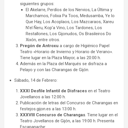
siguientes grupos:
El Akelarre, Perdíos de los Nervios, La Última y
Marchamos, Folixa Pa Toos, Medusamba, Ye lo
Que Hay, Los Acoplaos, Los Mazcaraos, Xareu
N’el Ñeru, Kop’a Vino, Los Tardones, Los
Restallones, Los Gijonudos, Os Brasileiros Do
Xixón, entre otros.
Pregón de Antroxu
a cargo de Higiénico Papel
Teatro «Horario de Invierno y Horario de Verano».
Tiene lugar en la Plaza Mayor, a las 20:00 h.
Además en la Plaza del Marqués se disfraza a
Pelayo y con las Charangas de Gijón.
Sábado, 14 de Febrero:
XXXI Desfile Infantil de Disfraces
en el Teatro
Jovellanos a las 12:00 h.
Publicación de letras del Concurso de Charangas en
festejos.gijon.es a las 13:00 h.
XXXVIII Concurso de Charangas
. Tiene lugar en el
Teatro Jovellanos de Gijón, a las 19:00 h. Presenta
Escapanache: