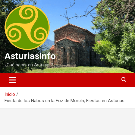
Saltar
al
contenido
AsturiasInfo
¿Qué hacer en Asturias?
Inicio
Fiesta de los Nabos en la Foz de Morcín, Fiestas en Asturias