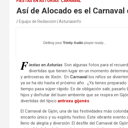
FIESTAS EN ASTURIAS
CARNAVAL
Así de Alocado es el Carnaval 
Equipo de Redacción | Asturiasinfo
Getting your
Trinity Audio
player ready...
F
iestas en Asturias
. Son algunas fotos para el recuer
divertidas que tienen lugar en un momento determin
y antroxeras de Xixón. En
Carnaval
los niños se divierte
ya se ha ido hasta el próximo año. ¿Ya tienes preparado t
tiempo pasa súper rápido. Es de obligación salir, pasarlo 
hijos y disfrutar del buen ambiente que se respira en Gi
divertidas del típico
antroxu gijonés
.
El Carnaval de Gijón, una de las festividades más colorida
encanto único y su espíritu festivo. Este vibrante evento
lleno de alegría y diversión. El desfile del Carnaval de G