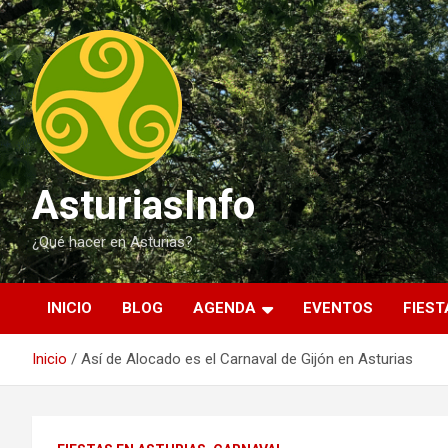
Saltar
al
contenido
AsturiasInfo
¿Qué hacer en Asturias?
INICIO
BLOG
AGENDA
EVENTOS
FIEST
Inicio
Así de Alocado es el Carnaval de Gijón en Asturias