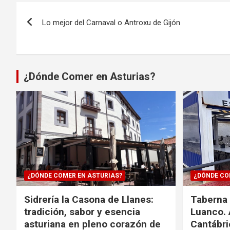
Navegación
Lo mejor del Carnaval o Antroxu de Gijón
de
entradas
¿Dónde Comer en Asturias?
¿DÓNDE COMER EN ASTURIAS?
¿DÓNDE CO
Sidrería la Casona de Llanes:
Taberna 
tradición, sabor y esencia
Luanco. 
asturiana en pleno corazón de
Cantábri