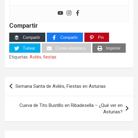
Compartir
Compartir
Compartir
Pin
Tuitear
Correo eletrónico
Imprimir
Etiquetas:
Avilés
,
fiestas
Navegación
Semana Santa de Avilés, Fiestas en Asturias
de
entradas
Cueva de Tito Bustillo en Ribadesella – ¿Qué ver en
Asturias?