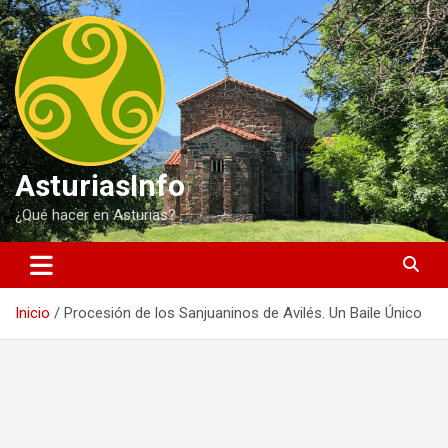
Saltar
al
contenido
AsturiasInfo
¿Qué hacer en Asturias?
Inicio
Procesión de los Sanjuaninos de Avilés. Un Baile Único