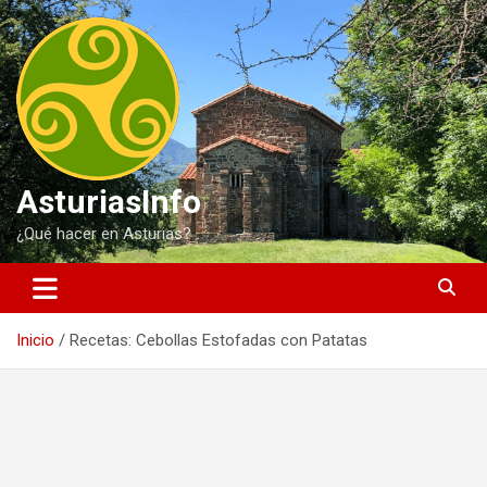
Saltar
al
contenido
AsturiasInfo
¿Qué hacer en Asturias?
Inicio
Recetas: Cebollas Estofadas con Patatas