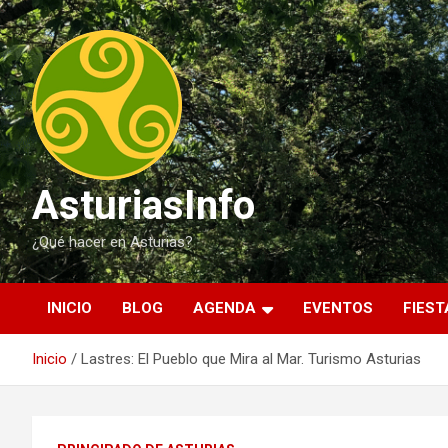
Saltar
al
contenido
AsturiasInfo
¿Qué hacer en Asturias?
INICIO
BLOG
AGENDA
EVENTOS
FIEST
Inicio
Lastres: El Pueblo que Mira al Mar. Turismo Asturias