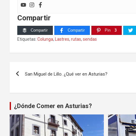
Compartir
Compartir
Compartir
Pin
3
Etiquetas:
Colunga
,
Lastres
,
rutas
,
sendas
Navegación
San Miguel de Lillo. ¿Qué ver en Asturias?
de
entradas
¿Dónde Comer en Asturias?