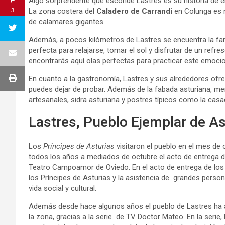
Algo sorprendente que esconde Lastres es su historia de e
La zona costera del
Caladero de Carrandi
en Colunga es m
3
de calamares gigantes.
Además, a pocos kilómetros de Lastres se encuentra la 
perfecta para relajarse, tomar el sol y disfrutar de un refre
encontrarás aquí olas perfectas para practicar este emoci
En cuanto a la gastronomía, Lastres y sus alrededores ofre
puedes dejar de probar. Además de la fabada asturiana, m
artesanales, sidra asturiana y postres típicos como la casad
Lastres, Pueblo Ejemplar de As
Los
Príncipes de Asturias
visitaron el pueblo en el mes de 
todos los años a mediados de octubre el acto de entrega d
Teatro Campoamor de Oviedo. En el acto de entrega de los
los Príncipes de Asturias y la asistencia de grandes perso
vida social y cultural.
Además desde hace algunos años el pueblo de Lastres ha au
la zona, gracias a la serie de TV Doctor Mateo. En la serie, 