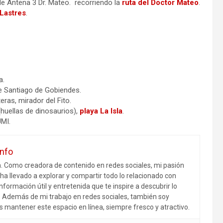
 de Antena 3 Dr. Mateo. recorriendo la
ruta del Doctor Mateo
.
 Lastres
.
a.
e Santiago de Gobiendes.
eras, mirador del Fito.
huellas de dinosaurios),
playa La Isla
.
UMI.
info
m. Como creadora de contenido en redes sociales, mi pasión
ha llevado a explorar y compartir todo lo relacionado con
nformación útil y entretenida que te inspire a descubrir lo
r. Además de mi trabajo en redes sociales, también soy
s mantener este espacio en línea, siempre fresco y atractivo.