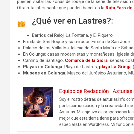
pueden visitar las zonas de rodaje de la serie de televisión
Otra ruta interesante que puedes hacer es la
Ruta Faro de
¿Qué ver en Lastres?:
Barrios del Reloj, La Fontana, y El Piquero.
Ermita de San Roque y su mirador. Ermita de San José.
Palacio de los Vallados, Iglesia de Santa María de Sábad
En Colunga: casas modernistas y montañesas. Iglesia d
Camino de Santiago,
Comarca de la Sidra
, sendas cost
Playas en Colunga
: Playa de Lastres,
playa La Griega
(
Museos en Colunga
: Museo del Jurásico Asturiano, M
Equipo de Redacción | Asturias
Soy el rostro detrás de asturiasinfo.co
por la comunicación y la creatividad me 
Asturias. Mi objetivo es proporcionarte i
mejor que esta tierra tiene para ofrece
especialista en WordPress. Mi función e