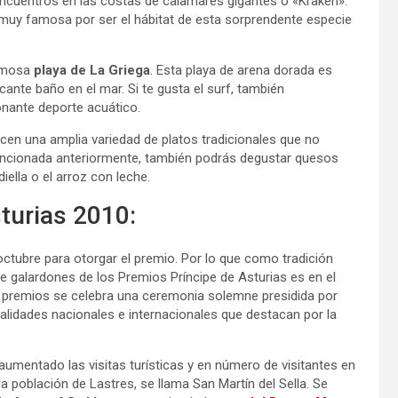
ncuentros en las costas de calamares gigantes o «Kraken».
uy famosa por ser el hábitat de esta sorprendente especie
famosa
playa de La Griega
. Esta playa de arena dorada es
scante baño en el mar. Si te gusta el surf, también
onante deporte acuático.
cen una amplia variedad de platos tradicionales que no
encionada anteriormente, también podrás degustar quesos
iella o el arroz con leche.
turias 2010:
octubre para otorgar el premio. Por lo que como tradición
e galardones de los Premios Príncipe de Asturias es en el
 premios se celebra una ceremonia solemne presidida por
nalidades nacionales e internacionales que destacan por la
mentado las visitas turísticas y en número de visitantes en
la población de Lastres, se llama San Martín del Sella. Se