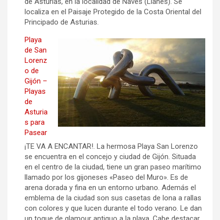
de Asturias, en la localidad de Naves (Llanes). Se
localiza en el Paisaje Protegido de la Costa Oriental del
Principado de Asturias.
Playa
de San
Lorenz
o de
Gijón –
Playas
de
Asturia
s para
Pasear
¡TE VA A ENCANTAR!. La hermosa Playa San Lorenzo
se encuentra en el concejo y ciudad de Gijón. Situada
en el centro de la ciudad, tiene un gran paseo marítimo
llamado por los gijoneses «Paseo del Muro». Es de
arena dorada y fina en un entorno urbano. Además el
emblema de la ciudad son sus casetas de lona a rallas
con colores y que lucen durante el todo verano. Le dan
un toque de glamour antiguo a la playa. Cabe destacar