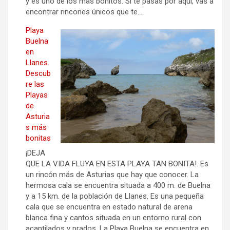
y es uno de los más bonitos. Si te pasas por aquí, vas a
encontrar rincones únicos que te…
Playa
Buelna
en
Llanes.
Descub
re las
Playas
de
Asturia
s más
bonitas
¡DEJA
QUE LA VIDA FLUYA EN ESTA PLAYA TAN BONITA!. Es
un rincón más de Asturias que hay que conocer. La
hermosa cala se encuentra situada a 400 m. de Buelna
y a 15 km. de la población de Llanes. Es una pequeña
cala que se encuentra en estado natural de arena
blanca fina y cantos situada en un entorno rural con
acantilados y prados. La Playa Buelna se encuentra en