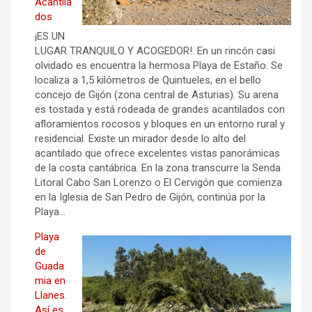
Acantila
dos
¡ES UN
LUGAR TRANQUILO Y ACOGEDOR!. En un rincón casi
olvidado es encuentra la hermosa Playa de Estaño. Se
localiza a 1,5 kilómetros de Quintueles, en el bello
concejo de Gijón (zona central de Asturias). Su arena
es tostada y está rodeada de grandes acantilados con
afloramientos rocosos y bloques en un entorno rural y
residencial. Existe un mirador desde lo alto del
acantilado que ofrece excelentes vistas panorámicas
de la costa cantábrica. En la zona transcurre la Senda
Litoral Cabo San Lorenzo o El Cervigón que comienza
en la Iglesia de San Pedro de Gijón, continúa por la
Playa…
Playa
de
Guada
mia en
Llanes.
Así es