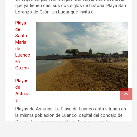
que ya tienen casi sus dos siglos de historia. Playa San
Lorenzo de Gijón: Un Lugar que Invita al…
Playa
de
Santa
Maria
de
Luanco
en
Gozón
–
Playas
de
Asturia
s
Playas de Asturias. La Playa de Luanco está situada en
la misma población de Luanco, capital del concejo de
Gozón. Es una hermosa playa de arena dorada
localizada en un entorno urbano que dispone de un
bello paseo marítimo y se encuentra muy cerca del