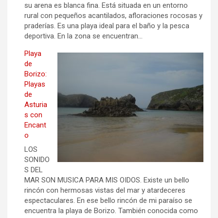
su arena es blanca fina. Está situada en un entorno
rural con pequeños acantilados, afloraciones rocosas y
praderías. Es una playa ideal para el baño y la pesca
deportiva. En la zona se encuentran…
Playa
de
Borizo:
Playas
de
Asturia
s con
Encant
o
LOS
SONIDO
S DEL
MAR SON MUSICA PARA MIS OIDOS. Existe un bello
rincón con hermosas vistas del mar y atardeceres
espectaculares. En ese bello rincón de mi paraíso se
encuentra la playa de Borizo. También conocida como