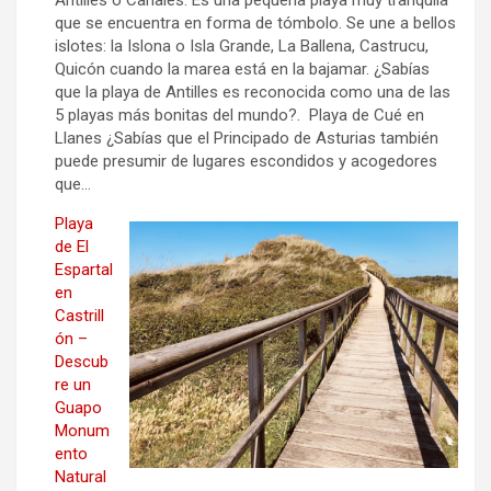
Antilles o Canales. Es una pequeña playa muy tranquila
que se encuentra en forma de tómbolo. Se une a bellos
islotes: la Islona o Isla Grande, La Ballena, Castrucu,
Quicón cuando la marea está en la bajamar. ¿Sabías
que la playa de Antilles es reconocida como una de las
5 playas más bonitas del mundo?. Playa de Cué en
Llanes ¿Sabías que el Principado de Asturias también
puede presumir de lugares escondidos y acogedores
que…
Playa
de El
Espartal
en
Castrill
ón –
Descub
re un
Guapo
Monum
ento
Natural