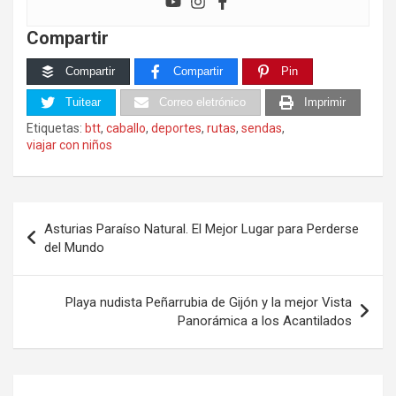
Compartir
Compartir
Compartir
Pin
Tuitear
Correo eletrónico
Imprimir
Etiquetas:
btt
,
caballo
,
deportes
,
rutas
,
sendas
,
viajar con niños
Navegación
Asturias Paraíso Natural. El Mejor Lugar para Perderse
de
del Mundo
entradas
Playa nudista Peñarrubia de Gijón y la mejor Vista
Panorámica a los Acantilados